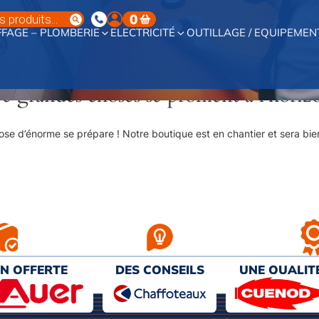
0
FAGE – PLOMBERIE
ELECTRICITÉ
OUTILLAGE / EQUIPEMEN
e grandes choses se profilent à l’horiz
se d’énorme se prépare ! Notre boutique est en chantier et sera bien
ON OFFERTE
DES CONSEILS
UNE QUALIT
€ D’ACHAT
PERSONNALISÉS
AU MEILL