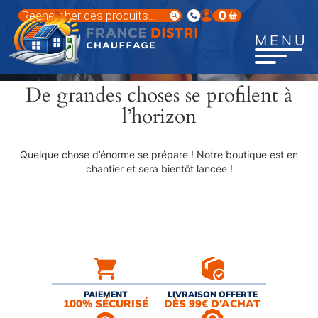
Aller
Recherche
0
au
de
produits
contenu
MENU
principal
De grandes choses se profilent à
l’horizon
Quelque chose d’énorme se prépare ! Notre boutique est en
chantier et sera bientôt lancée !
PAIEMENT
LIVRAISON OFFERTE
100% SÉCURISÉ
DÈS 99€ D’ACHAT