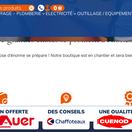
0
FAGE – PLOMBERIE
ELECTRICITÉ
OUTILLAGE / EQUIPEMEN
e grandes choses se profilent à l’horiz
se d’énorme se prépare ! Notre boutique est en chantier et sera bien
ON OFFERTE
DES CONSEILS
UNE QUALIT
€ D’ACHAT
PERSONNALISÉS
AU MEILL