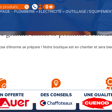
0
FAGE – PLOMBERIE
ELECTRICITÉ
OUTILLAGE / EQUIPEMEN
e grandes choses se profilent à l’horiz
se d’énorme se prépare ! Notre boutique est en chantier et sera bien
ON OFFERTE
DES CONSEILS
UNE QUALIT
€ D’ACHAT
PERSONNALISÉS
AU MEILL