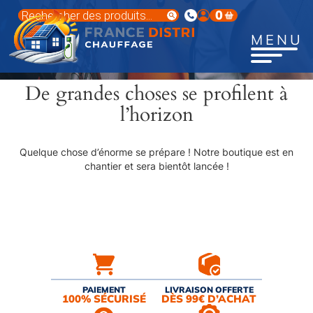
Aller
Recherche
0
au
de
produits
contenu
MENU
principal
De grandes choses se profilent à
l’horizon
Quelque chose d’énorme se prépare ! Notre boutique est en
chantier et sera bientôt lancée !
PAIEMENT
LIVRAISON OFFERTE
100% SÉCURISÉ
DÈS 99€ D’ACHAT