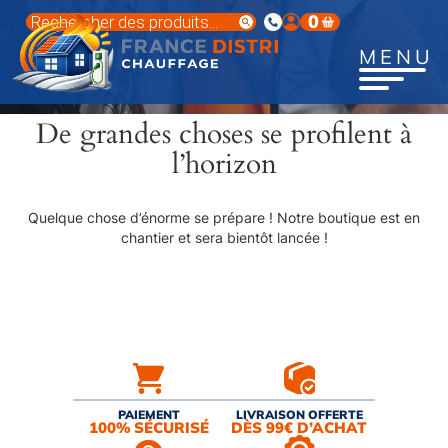
Aller
Recherche
0
au
de
produits
contenu
MENU
principal
De grandes choses se profilent à
l’horizon
Quelque chose d’énorme se prépare ! Notre boutique est en
chantier et sera bientôt lancée !
PAIEMENT
LIVRAISON OFFERTE
100% SÉCURISÉ
DÈS 99€ D’ACHAT