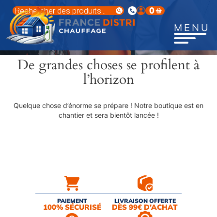
Aller
Recherche
0
au
de
produits
contenu
MENU
principal
De grandes choses se profilent à
l’horizon
Quelque chose d’énorme se prépare ! Notre boutique est en
chantier et sera bientôt lancée !
PAIEMENT
LIVRAISON OFFERTE
100% SÉCURISÉ
DÈS 99€ D’ACHAT