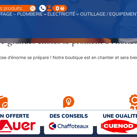
0
FAGE – PLOMBERIE
ELECTRICITÉ
OUTILLAGE / EQUIPEMEN
e grandes choses se profilent à l’horiz
se d’énorme se prépare ! Notre boutique est en chantier et sera bien
ON OFFERTE
DES CONSEILS
UNE QUALIT
€ D’ACHAT
PERSONNALISÉS
AU MEILL