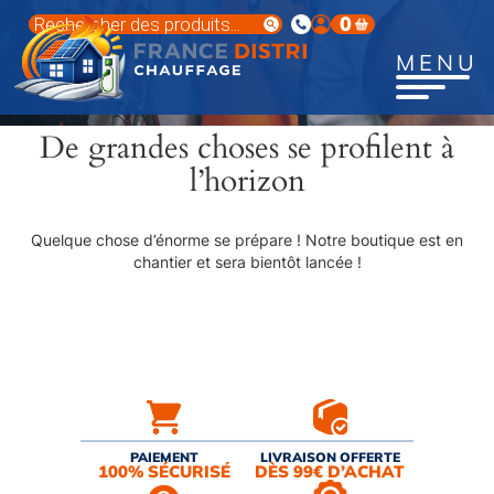
Aller
Recherche
0
au
de
produits
contenu
MENU
principal
De grandes choses se profilent à
l’horizon
Quelque chose d’énorme se prépare ! Notre boutique est en
chantier et sera bientôt lancée !
PAIEMENT
LIVRAISON OFFERTE
100% SÉCURISÉ
DÈS 99€ D’ACHAT