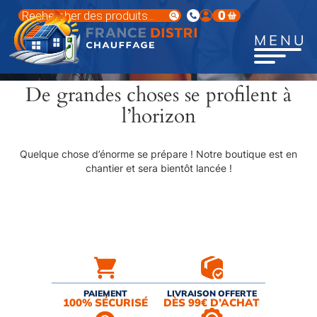
Aller
Recherche
0
au
de
produits
contenu
MENU
principal
De grandes choses se profilent à
l’horizon
Quelque chose d’énorme se prépare ! Notre boutique est en
chantier et sera bientôt lancée !
PAIEMENT
LIVRAISON OFFERTE
100% SÉCURISÉ
DÈS 99€ D’ACHAT