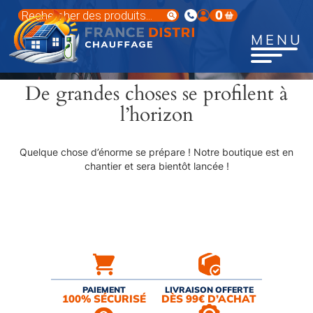
Aller
Recherche
0
au
de
produits
contenu
MENU
principal
De grandes choses se profilent à
l’horizon
Quelque chose d’énorme se prépare ! Notre boutique est en
chantier et sera bientôt lancée !
PAIEMENT
LIVRAISON OFFERTE
100% SÉCURISÉ
DÈS 99€ D’ACHAT