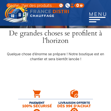
Aller
Recherche
0
au
de
produits
contenu
MENU
principal
De grandes choses se profilent à
l’horizon
Quelque chose d’énorme se prépare ! Notre boutique est en
chantier et sera bientôt lancée !
PAIEMENT
LIVRAISON OFFERTE
100% SÉCURISÉ
DÈS 99€ D’ACHAT