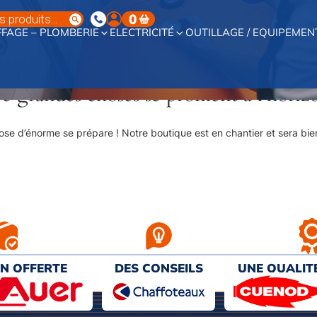
0
FAGE – PLOMBERIE
ELECTRICITÉ
OUTILLAGE / EQUIPEMEN
e grandes choses se profilent à l’horiz
se d’énorme se prépare ! Notre boutique est en chantier et sera bien
ON OFFERTE
DES CONSEILS
UNE QUALIT
€ D’ACHAT
PERSONNALISÉS
AU MEILL