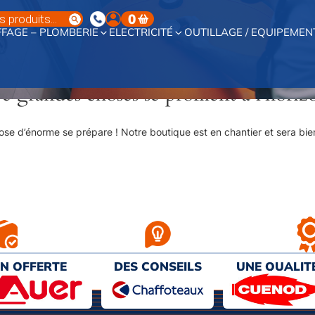
0
FAGE – PLOMBERIE
ELECTRICITÉ
OUTILLAGE / EQUIPEMEN
e grandes choses se profilent à l’horiz
se d’énorme se prépare ! Notre boutique est en chantier et sera bien
ON OFFERTE
DES CONSEILS
UNE QUALIT
€ D’ACHAT
PERSONNALISÉS
AU MEILL